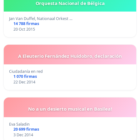
Orquesta Nacional de Bélgica
Jan Van Duffel, Nationaal Orkest …
14 788 firmas
20 Oct 2015
A Eleuterio Fernández Huidobro, declaración
Ciudadanía en red
1 070 firmas
22 Dec 2014
No a un desierto musical en Basilea!
Eva Saladin
20 699 firmas
3 Dec 2014