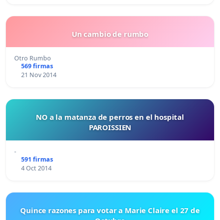
Un cambio de rumbo
Otro Rumbo
569 firmas
21 Nov 2014
NO a la matanza de perros en el hospital
PAROISSIEN
-
591 firmas
4 Oct 2014
Quince razones para votar a Marie Claire el 27 de