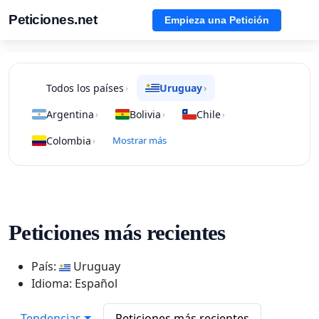
Peticiones.net
Empieza una Petición
Todos los países
Uruguay
›
›
Argentina
Bolivia
Chile
›
›
›
Colombia
Mostrar más
›
Peticiones más recientes
País:
Uruguay
Idioma: Español
Tendencias
Peticiones más recientes