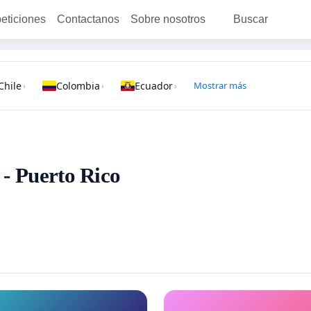
peticiones
Contactanos
Sobre nosotros
Buscar
Chile
Colombia
Ecuador
Mostrar más
›
›
›
 - Puerto Rico