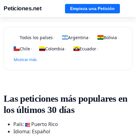
Peticiones.net
Empieza una Petición
Todos los países
Argentina
Bolivia
›
›
›
Chile
Colombia
Ecuador
›
›
›
Mostrar más
Las peticiones más populares en
los últimos 30 días
País:
Puerto Rico
Idioma: Español