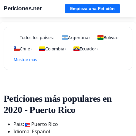
Peticiones.net
Empieza una Petición
Todos los países
Argentina
Bolivia
›
›
›
Chile
Colombia
Ecuador
›
›
›
Mostrar más
Peticiones más populares en
2020 - Puerto Rico
País:
Puerto Rico
Idioma: Español