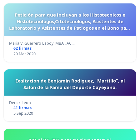
Petición para que incluyan a los Histotecnicos e
Histotecnologos,Citotecnólogos, Asistentes de
Laboratorio y Asistentes de Patlogos en el Bono para
Profesionales de la Salud
Maria V. Guerrero Laboy, MBA , AC…
62 firmas
29 Mar 2020
Exaltacion de Benjamin Rodiguez, “Martillo”, al
Salon de la Fama del Deporte Cayeyano.
Derick Leon
41 firmas
5 Sep 2020
NO al P.S. 793 para 'reglamentar' el