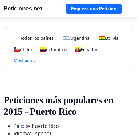
Peticiones.net
Empieza una Petición
Todos los países
Argentina
Bolivia
›
›
›
Chile
Colombia
Ecuador
›
›
›
Mostrar más
Peticiones más populares en
2015 - Puerto Rico
País:
Puerto Rico
Idioma: Español