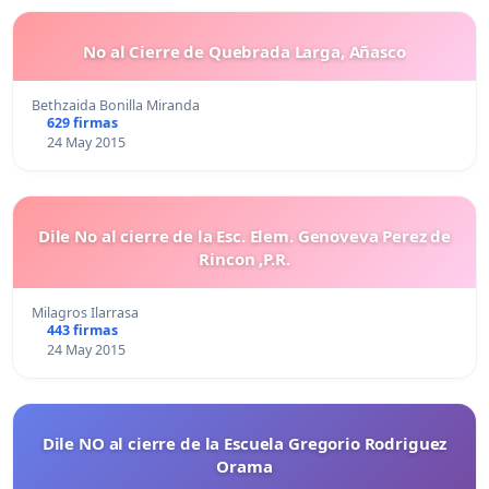
No al Cierre de Quebrada Larga, Añasco
Bethzaida Bonilla Miranda
629 firmas
24 May 2015
Dile No al cierre de la Esc. Elem. Genoveva Perez de
Rincon ,P.R.
Milagros Ilarrasa
443 firmas
24 May 2015
Dile NO al cierre de la Escuela Gregorio Rodriguez
Orama