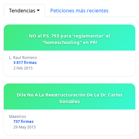
Tendencias
Peticiones más recientes
NO al P.S. 793 para 'reglamentar' el
"homeschooling" en PR!
L. Raul Romero
3 817 firmas
2 Feb 2015
Dile No A La Reestructuración De La Dr. Carlos
González
Maestros
737 firmas
29 May 2015