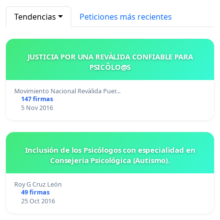
Tendencias
Peticiones más recientes
JUSTICIA POR UNA REVÀLIDA CONFIABLE PARA
PSICÔLO@S
Movimiento Nacional Revàlida Puer…
147 firmas
5 Nov 2016
Inclusión de los Psicólogos con especialidad en
Consejeria Psicológica (Autismo).
Roy G Cruz León
49 firmas
25 Oct 2016