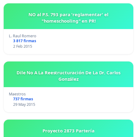
NO al P.S. 793 para 'reglamentar' el
"homeschooling" en PR!
L. Raul Romero
3 817 firmas
2 Feb 2015
Dile No A La Reestructuración De La Dr. Carlos
González
Maestros
737 firmas
29 May 2015
Proyecto 2873 Partería