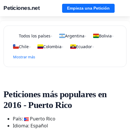
Peticiones.net
Empieza una Petición
Todos los países
Argentina
Bolivia
›
›
›
Chile
Colombia
Ecuador
›
›
›
Mostrar más
Peticiones más populares en
2016 - Puerto Rico
País:
Puerto Rico
Idioma: Español