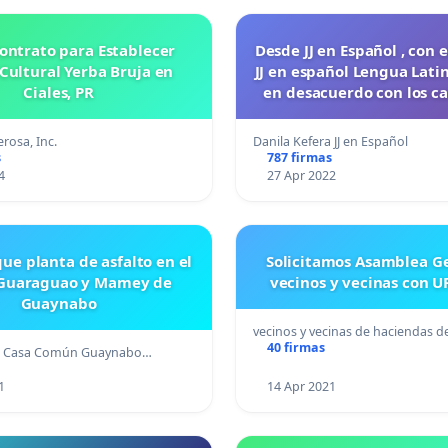
ontrato para Establecer
Desde JJ en Español , con 
Cultural Yerba Bruja en
JJ en español Lengua Lati
Ciales, PR
en desacuerdo con los c
las plantas del juego Jun
ya que nos sacaron los 14
rosa, Inc.
Danila Kefera JJ en Español
diarios.
s
787 firmas
4
27 Apr 2022
ue planta de asfalto en el
Solicitamos Asamblea G
 Guaraguao y Mamey de
vecinos y vecinas con 
Guaynabo
vecinos y vecinas de haciendas 
40 firmas
ro Casa Común Guaynabo…
1
14 Apr 2021