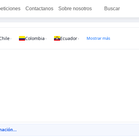
peticiones
Contactanos
Sobre nosotros
Buscar
Chile
Colombia
Ecuador
Mostrar más
›
›
›
ación...