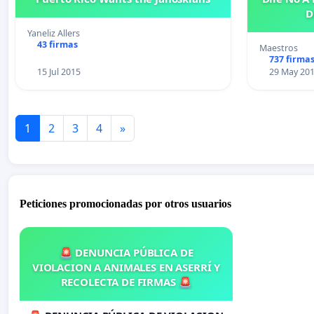
D
Yaneliz Allers
43 firmas
Maestros
737 firma
15 Jul 2015
29 May 20
1
2
3
4
»
Peticiones promocionadas por otros usuarios
🚨 DENUNCIA PÚBLICA DE
VIOLACION A ANIMALES EN ASERRÍ Y
RECOLECTA DE FIRMAS 🚨