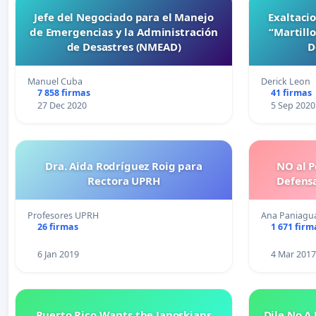
Jefe del Negociado para el Manejo
Exaltaci
de Emergencias y la Administración
“Martillo
de Desastres (NMEAD)
D
Manuel Cuba
Derick Leon
7 858 firmas
41 firmas
27 Dec 2020
5 Sep 2020
Dra. Aida Rodríguez Roig para
NO al P
Rectora UPRH
Defensa
Profesores UPRH
Ana Paniagua
26 firmas
1 671 firm
6 Jan 2019
4 Mar 2017
Puerto Rico Wants the Janoskians
Dile No A