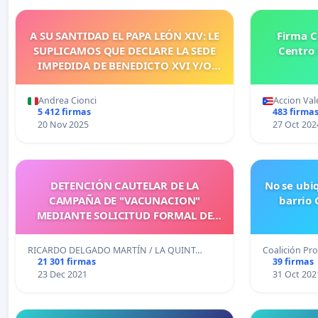
A SU SANTIDAD EL PAPA LEÓN XIV: LE
Firma C
SUPLICAMOS QUE DECLARE LA SEDE
Centro 
IMPEDIDA DE BENEDICTO XVI Y/O
QUE INICIE EL PROCEDIMIENTO
CORRESPONDIENTE
Andrea Cionci
Accion Vale
5 412 firmas
483 firma
20 Nov 2025
27 Oct 202
DETENCIÓN CAUTELAR DE LA
No se ubiq
CAMPAÑA DE "VACUNACION"
barrio
MEDIANTE SOLICITUD FORMAL DE
ANÁLISIS OFICIAL DE LOS VIALES AL
EJÉRCITO ESPAÑOL
RICARDO DELGADO MARTÍN / LA QUINT…
Coalición P
21 301 firmas
39 firmas
23 Dec 2021
31 Oct 202