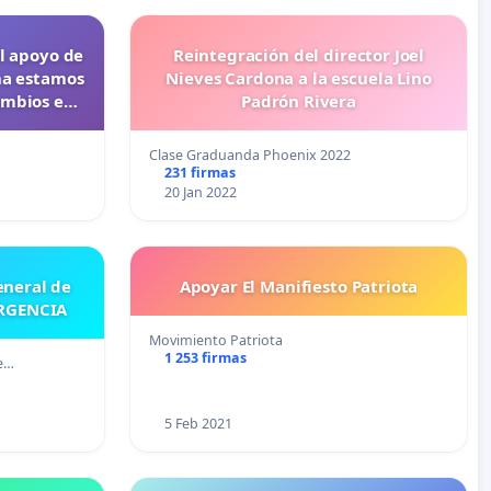
el apoyo de
Reintegración del director Joel
na estamos
Nieves Cardona a la escuela Lino
ambios en
Padrón Rivera
e's Journey
 diamantes
Clase Graduanda Phoenix 2022
231 firmas
20 Jan 2022
eneral de
Apoyar El Manifiesto Patriota
URGENCIA
Movimiento Patriota
1 253 firmas
de…
5 Feb 2021