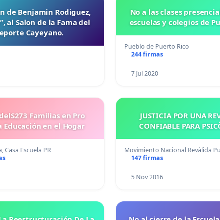
on de Benjamin Rodiguez,
No a las clases presencia
”, al Salon de la Fama del
escuelas y colegios de P
eporte Cayeyano.
Pueblo de Puerto Rico
244 firmas
7 Jul 2020
delS273 Familias en Pro
JUSTICIA POR UNA RE
 Educación en el Hogar
CONFIABLE PARA PSI
, Casa Escuela PR
Movimiento Nacional Revàlida P
as
147 firmas
5 Nov 2016
 La Reestructuración De La
No al cierre de la Escuel