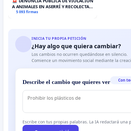
🚨 DENUNCIA PÚBLICA DE VIOLACION
A ANIMALES EN ASERRÍ Y RECOLECTA
DE FIRMAS 🚨
5 093 firmas
INICIA TU PROPIA PETICIÓN
¿Hay algo que quiera cambiar?
Los cambios no ocurren quedándose en silencio.
Comience un movimiento social mediante la creaci
Con te
Describe el cambio que quieres ver
Escribe con tus propias palabras. La IA redactará una pe