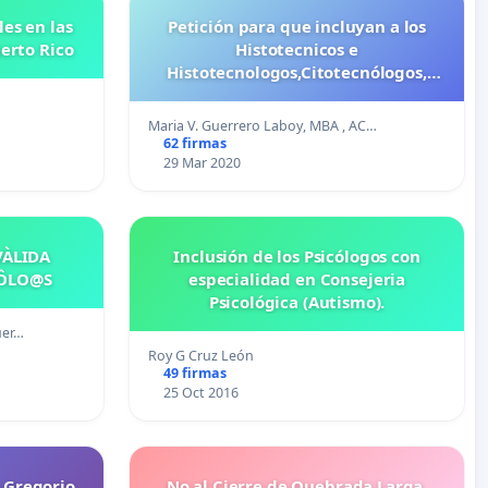
les en las
Petición para que incluyan a los
uerto Rico
Histotecnicos e
Histotecnologos,Citotecnólogos,
Asistentes de Laboratorio y
Asistentes de Patlogos en el Bono
Maria V. Guerrero Laboy, MBA , AC…
para Profesionales de la Salud
62 firmas
29 Mar 2020
VÀLIDA
Inclusión de los Psicólogos con
CÔLO@S
especialidad en Consejeria
Psicológica (Autismo).
uer…
Roy G Cruz León
49 firmas
25 Oct 2016
a Gregorio
No al Cierre de Quebrada Larga,