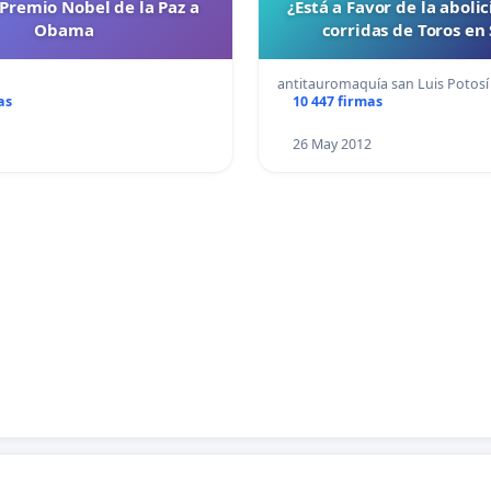
Premio Nobel de la Paz a
¿Está a Favor de la abolic
Obama
corridas de Toros en 
antitauromaquía san Luis Potosí
as
10 447 firmas
26 May 2012