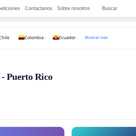
peticiones
Contactanos
Sobre nosotros
Buscar
Chile
Colombia
Ecuador
Mostrar más
›
›
›
 - Puerto Rico