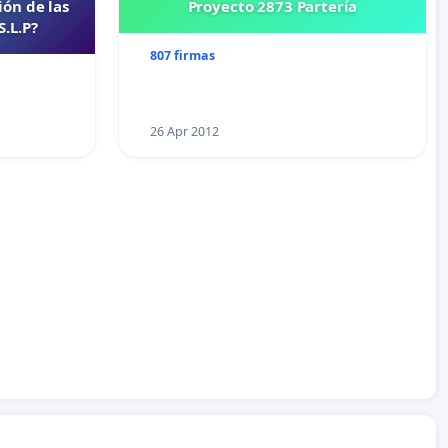
ión de las
Proyecto 2873 Partería
S.L.P?
807 firmas
26 Apr 2012