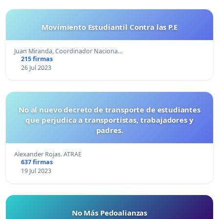
Movimiento Estudiantil Contra las P.E
Juan Miranda, Coordinador Naciona…
215 firmas
26 Jul 2023
No al nuevo decreto de transporte de estudiantes
que perjudica a transportistas, trabajadores y
padres.
Alexander Rojas. ATRAE
637 firmas
19 Jul 2023
No Más Pedoalianzas