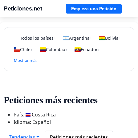
Peticiones.net
Empieza una Petición
Todos los países
Argentina
Bolivia
›
›
›
Chile
Colombia
Ecuador
›
›
›
Mostrar más
Peticiones más recientes
País:
Costa Rica
Idioma: Español
Tendencias
Peticiones más recientes