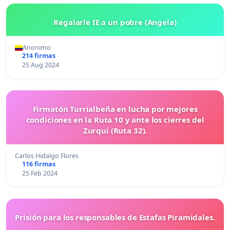
Regalarle IE a un pobre (Angela)
Anonimo
214 firmas
25 Aug 2024
Firmatón Turrialbeña en lucha por mejores
condiciones en la Ruta 10 y ante los cierres del
Zurquí (Ruta 32).
Carlos Hidalgo Flores
116 firmas
25 Feb 2024
Prisión para los responsables de Estafas Piramidales.